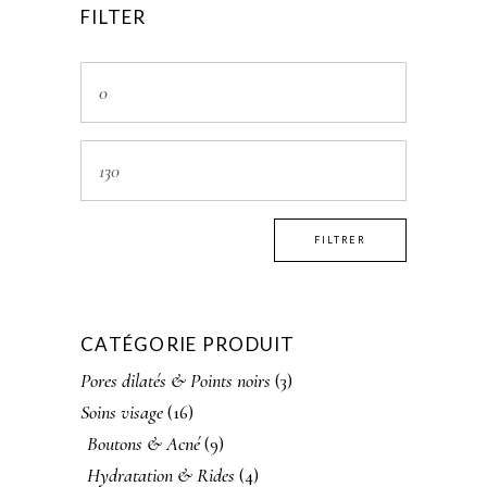
FILTER
Prix
min
Prix
max
FILTRER
CATÉGORIE PRODUIT
Pores dilatés & Points noirs
(3)
Soins visage
(16)
Boutons & Acné
(9)
Hydratation & Rides
(4)