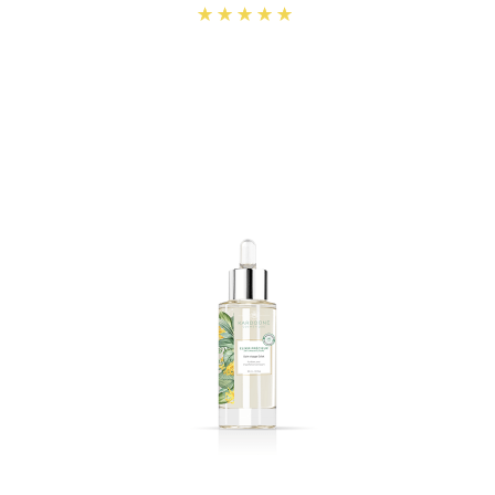
Note
4.96
sur 5