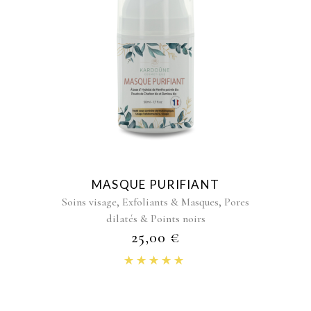
MASQUE PURIFIANT
,
,
Soins visage
Exfoliants & Masques
Pores
dilatés & Points noirs
25,00
€
Note
5.00
sur 5