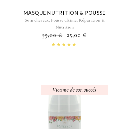
MASQUE NUTRITION & POUSSE
,
,
Soin cheveux
Pousse ultime
Réparation &
Nutrition
35,00
€
25,00
€
Note
5.00
sur 5
Victime de son succés