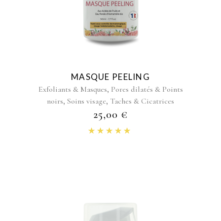
MASQUE PEELING
,
Exfoliants & Masques
Pores dilatés & Points
,
,
noirs
Soins visage
Taches & Cicatrices
25,00
€
Note
5.00
sur 5