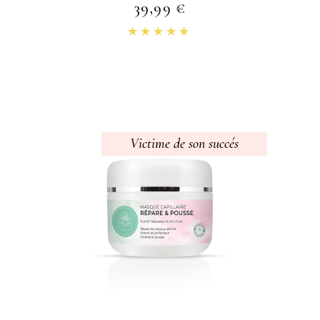
39,99
€
Note
4.85
sur 5
Victime de son succés