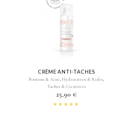
CRÈME ANTI-TACHES
,
,
Boutons & Acné
Hydratation & Rides
Taches & Cicatrices
25,90
€
Note
4.82
sur 5