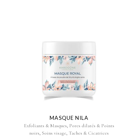
MASQUE NILA
,
Exfoliants & Masques
Pores dilatés & Points
,
,
noirs
Soins visage
Taches & Cicatrices