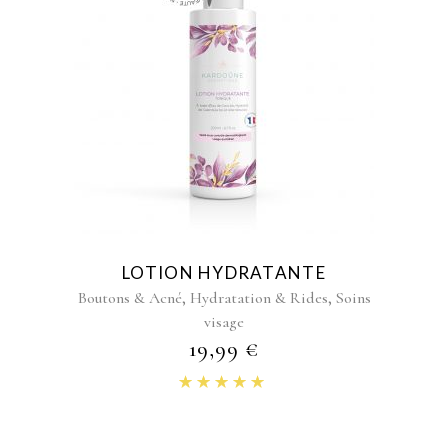
LOTION HYDRATANTE
,
,
Boutons & Acné
Hydratation & Rides
Soins
visage
19,99
€
Note
4.86
sur 5